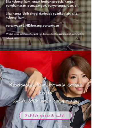
Sila hubungi kami untuk butiran produk, harga,
penghantaran, pemasangan, penyelenggaraan, dll.
Jika harga lebih tinggi daripada syarikat lain, sila
hubungi kami.
pertanyaan LINE
/
borang pertanyaan
*Produk tanpa penetapan harga (0 yen disenaraikan)
) anggaran
adalah dari atas
Sila
hubungi kami.
Keseronokan bermain-main dengan
kereta
​Untuk lebih ramai orang muda!
Jadilah mekanik auto!