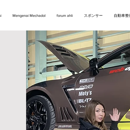
i
Mengenai Mechadol
forum ahli
スポンサー
自動車整