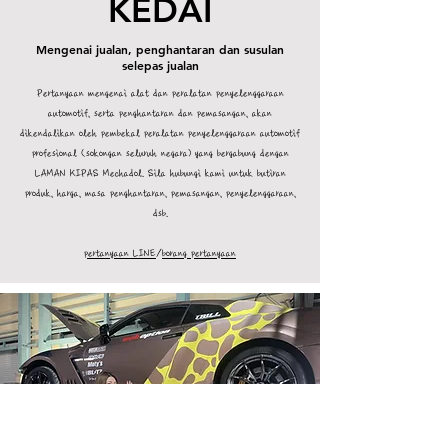
KEDAI
Mengenai jualan, penghantaran dan susulan
selepas jualan
Pertanyaan mengenai alat dan peralatan penyelenggaraan
automotif, serta penghantaran dan pemasangan, akan
dikendalikan oleh pembekal peralatan penyelenggaraan automotif
profesional (sokongan seluruh negara) yang bergabung dengan
LAMAN KIPAS Mechadol. Sila hubungi kami untuk butiran
produk, harga, masa penghantaran, pemasangan, penyelenggaraan,
dsb.
pertanyaan LINE
/
borang pertanyaan