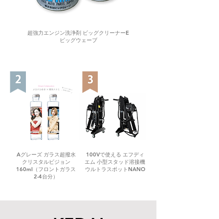
超強力エンジン洗浄剤 ビッグクリーナーE
ビッグウェーブ
Aグレーズ ガラス超撥水
100Vで使える エフディ
クリスタルビジョン
エム 小型スタッド溶接機
160ml（フロントガラス
ウルトラスポットNANO
2-4台分）