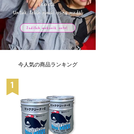
kereta
​Untuk lebih ramai orang muda!
Jadilah mekanik auto!
今人気の商品ランキング