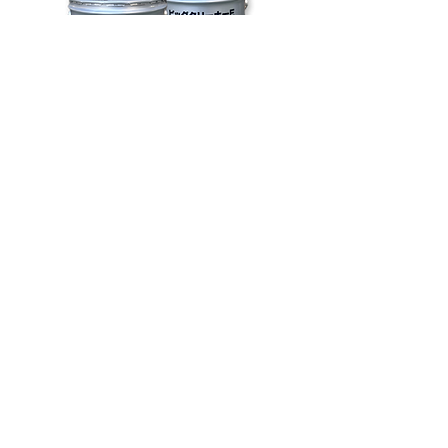
超強力エンジン洗浄剤 ビッグクリーナーE
ビッグウェーブ
Aグレーズ ガラス超撥水
100Vで使える エフディ
クリスタルビジョン
エム 小型スタッド溶接機