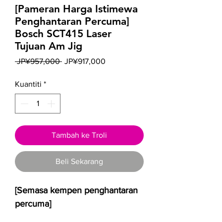
[Pameran Harga Istimewa
Penghantaran Percuma]
Bosch SCT415 Laser
Tujuan Am Jig
Harga
Harga
 JP¥957,000 
JP¥917,000
Biasa
Jualan
Kuantiti
*
Tambah ke Troli
Beli Sekarang
[Semasa kempen penghantaran
percuma]