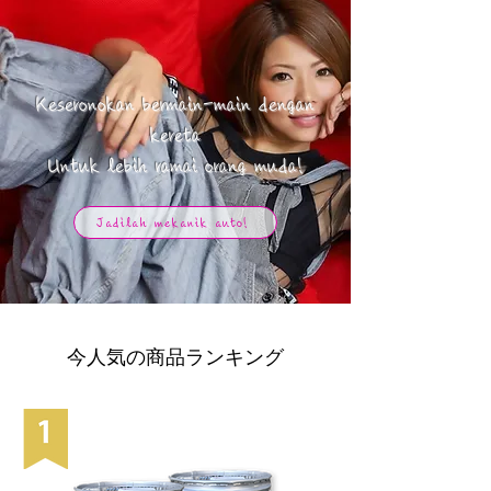
Keseronokan bermain-main dengan
kereta
​Untuk lebih ramai orang muda!
Jadilah mekanik auto!
今人気の商品ランキング