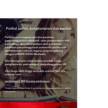
​Perihal jualan, penghantaran dan susulan
Pertanyaan mengenai alat dan peralatan
penyelenggaraan automotif, serta penghantaran dan
persediaan, akan dikendalikan oleh pembekal
peralatan penyelenggaraan automotif profesional
(perkhidmatan seluruh negara) yang bergabung
dengan LAMAN KIPAS Mechadol.
Sila hubungi kami untuk butiran produk, harga,
penghantaran, pemasangan, penyelenggaraan, dll.
Jika harga lebih tinggi daripada syarikat lain, sila
hubungi kami.
pertanyaan LINE
/
borang pertanyaan
*Produk tanpa penetapan harga (0 yen disenaraikan)
) anggaran
adalah dari atas
Sila
hubungi kami.