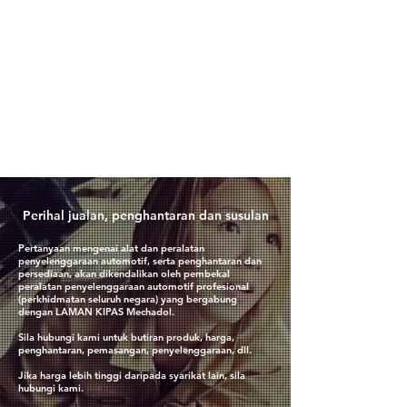
​Perihal jualan, penghantaran dan susulan
Pertanyaan mengenai alat dan peralatan
penyelenggaraan automotif, serta penghantaran dan
persediaan, akan dikendalikan oleh pembekal
peralatan penyelenggaraan automotif profesional
(perkhidmatan seluruh negara) yang bergabung
dengan LAMAN KIPAS Mechadol.
Sila hubungi kami untuk butiran produk, harga,
penghantaran, pemasangan, penyelenggaraan, dll.
Jika harga lebih tinggi daripada syarikat lain, sila
hubungi kami.