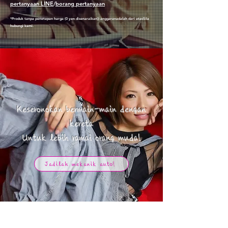
pertanyaan LINE
/
borang pertanyaan
*Produk tanpa penetapan harga (0 yen disenaraikan)
) anggaran
adalah dari atas
Sila
hubungi kami.
Keseronokan bermain-main dengan
kereta
​Untuk lebih ramai orang muda!
Jadilah mekanik auto!
今人気の商品ランキング