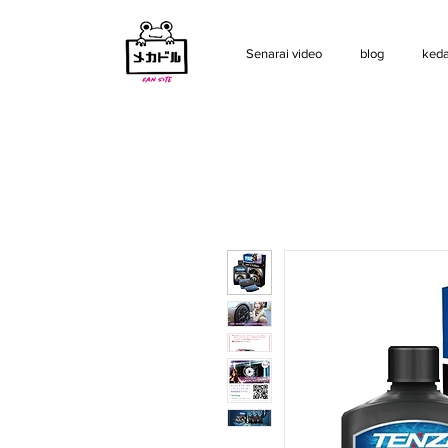
Senarai video
blog
keda