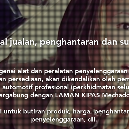
hal jualan, penghantaran dan s
enai alat dan peralatan penyelenggaraan 
n persediaan, akan dikendalikan oleh pe
automotif profesional (perkhidmatan sel
ergabung dengan LAMAN KIPAS Mechado
i untuk butiran produk, harga, penghanta
penyelenggaraan, dll.