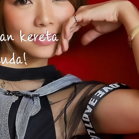
an kereta
muda!