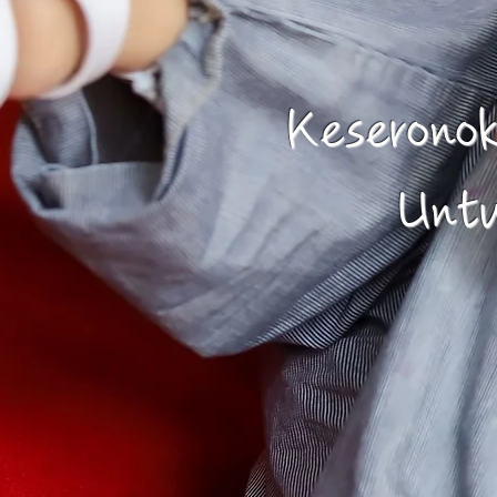
Keserono
​Unt