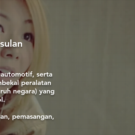
usulan
automotif, serta
mbekal peralatan
uruh negara) yang
l.
ran, pemasangan,