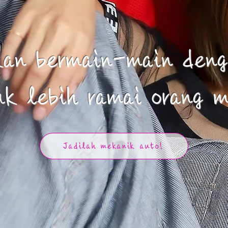
kan bermain-main deng
uk lebih ramai orang 
Jadilah mekanik auto!