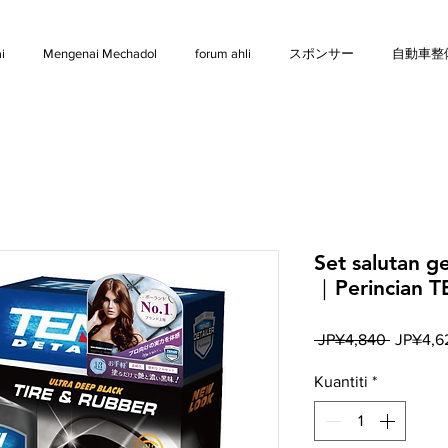
i
Mengenai Mechadol
forum ahli
スポンサー
自動車整
Set salutan g
｜Perincian T
Harga
 JP¥4,840 
JP¥4,6
Biasa
Kuantiti
*