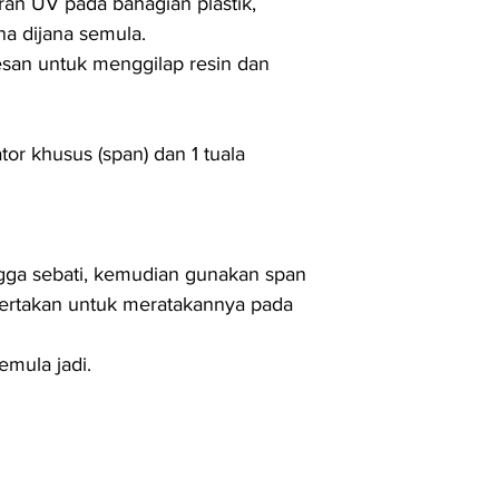
ran UV pada bahagian plastik,
a dijana semula.
esan untuk menggilap resin dan
tor khusus (span) dan 1 tuala
ngga sebati, kemudian gunakan span
disertakan untuk meratakannya pada
emula jadi.