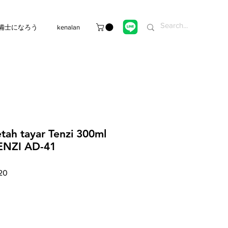
備士になろう
kenalan
etah tayar Tenzi 300ml
ENZI AD-41
Harga
20
Jualan