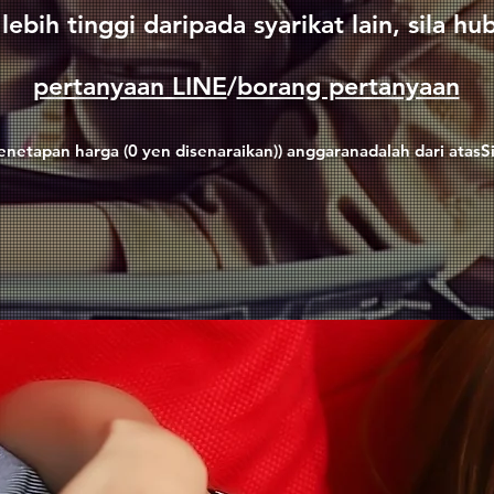
lebih tinggi daripada syarikat lain, sila hu
pertanyaan LINE
/
borang pertanyaan
enetapan harga (0 yen disenaraikan)
) anggaran
adalah dari atas
S