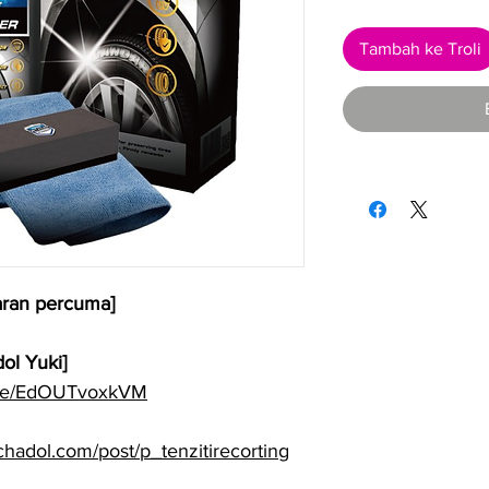
Tambah ke Troli
ran percuma]
ol Yuki]
u.be/EdOUTvoxkVM
hadol.com/post/p_tenzitirecorting