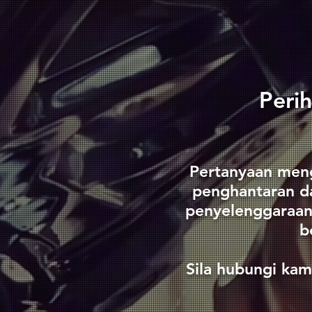
​Peri
Pertanyaan meng
penghantaran da
penyelenggaraan 
b
Sila hubungi kam